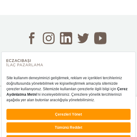
© Tüm hakları saklıdır.
2023 Eczacıbaşı İlaç Pazarlama
Kişisel Verilerin Korunması
Kullanıcı deneyiminizi geliştirmek amacıyla internet
Sürdürülebilirlik Politikaları
sitemizde çerezler kullanmak isteriz. Vereceğiniz onayı
istediğiniz zaman değiştirebilir ya da geri alabilirsiniz. Çerez
Bilgi Toplumu Hizmeti
kullanımı ile ilgili detaylı bilgiye
buradan
ulaşabilirsiniz.
Bilgi Güvenliği Politikası