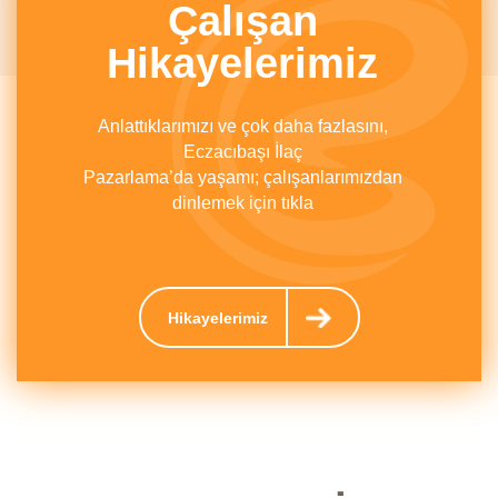
Çalışan
Hikayelerimiz
Anlattıklarımızı ve çok daha fazlasını,
Eczacıbaşı İlaç
Pazarlama’da yaşamı; çalışanlarımızdan
dinlemek için tıkla
Hikayelerimiz